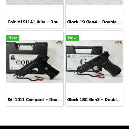
Colt M1911A1 สีเงิน - Double Bell 723Y
Glock 19 Gen4 - Double Bell 772
New
New
SAI 1911 Compact - Double Bell 706
Glock 18C Gen3 - Double Bell 774C