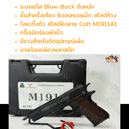
ระบบแก๊ส Blow-Back ถีบหนัก
ขึ้นลำครั้งเดียว ยิงจนหมดแม๊ก สไลด์ค้าง
โลหะทั้งตัว สไลด์ยิงลาย Colt M1911A1
กริ๊ปเปิดร่องพักนิ้ว
มีรางสำหรับติดอุปกรณ์เพิ่ม
มาพร้อมกล่องพลาสติก