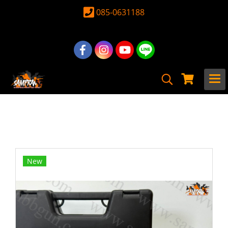
085-0631188
หน้าแรก
สินค้าทั้งหมด
ปืน Airsoft Gun
ปืนสั้น GAS
Double Bell
Colt M1911 A1 - Double Bell 723
New