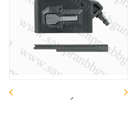
CTM Hicapa HPA M4
Magazine Adapter