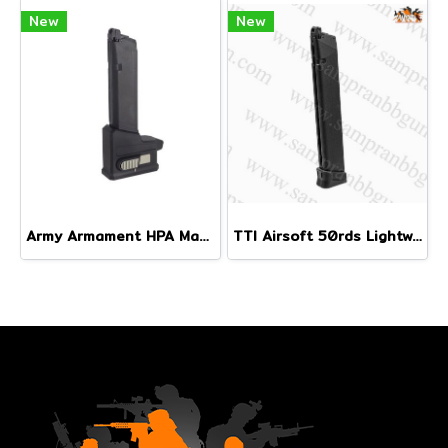
New
New
Army Armament HPA Magazine Adapter for Marui G-Series/AAP01
TTI Airsoft 50rds Lightweight Gas Magazine for WE G-Series / AAP01