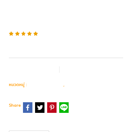
Lightweight Gas
Magazine for WE G-Series
/ AAP01
เพิ่มรายการโปรด
เปรียบเทียบ
อุปกรณ์ อะไหล่
Magazine
หมวดหมู่ :
,
Share