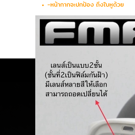
-หน้ากากจะปกป้อง ถึงใบหูด้วย