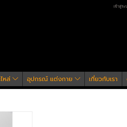
เข้าสู่ระ
ะไหล่
อุปกรณ์ แต่งกาย
เกี่ยวกับเรา
าย
หมวก & หน้ากาก & โม่ง
le Mask TB1688 Lens color-Transparent
FMA F5 Professiona
TB1688 Lens color-