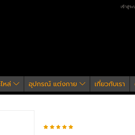
เข้าสู่ระ
ะไหล่
อุปกรณ์ แต่งกาย
เกี่ยวกับเรา
un
ปืนยาวไฟฟ้า
Specna Arms
Specna Arms E3
Specna Arms E39 ED