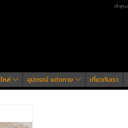
เข้าสู่ระ
ะไหล่
อุปกรณ์ แต่งกาย
เกี่ยวกับเรา
un
ปืนยาวไฟฟ้า
CYMA
CYMA CM.108A Spike's 
CYMA CM.108A Spike
Spartan SBR - EMG