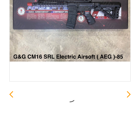
G&G CM16 SRL Electric
Airsoft ( AEG )