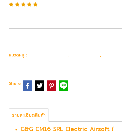
เพิ่มรายการโปรด
เปรียบเทียบ
ปืน Airsoft Gun
ปืนยาวไฟฟ้า
G&G
หมวดหมู่ :
,
,
Armament
Share
รายละเอียดสินค้า
G&G CM16 SRL Electric Airsoft (