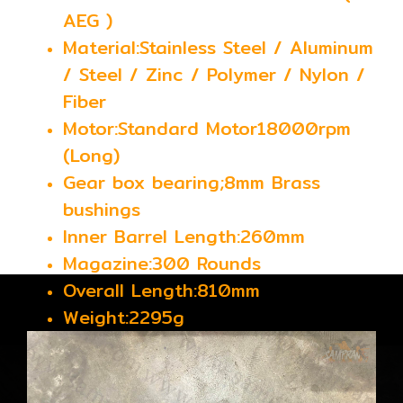
AEG )
Material:Stainless Steel / Aluminum
/ Steel / Zinc / Polymer / Nylon /
Fiber
Motor:Standard Motor18000rpm
(Long)
Gear box bearing;8mm Brass
bushings
Inner Barrel Length:260mm
Magazine:300 Rounds
Overall Length:810mm
Weight:2295g