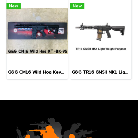
New
New
G&G CM16 Wild Hog Keymod Rail 9" Airsoft AEG Black
G&G TR16 GMSII MK1 Light Weight Polymer