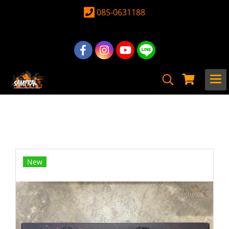
085-0631188
หน้าแรก
สินค้าทั้งหมด
ปืน Airsoft Gun
ปืนยาวไฟฟ้า
G&G Armament
G&G CM16 SRL Electric Airsoft ( AEG )
New