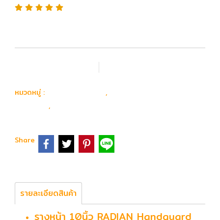
เพิ่มรายการโปรด
เปรียบเทียบ
อุปกรณ์ อะไหล่
อะไหล่ ปืนยาวไฟฟ้า
หมวดหมู่ :
,
ภายนอก
รางหน้า
,
Share
รายละเอียดสินค้า
รางหน้า 10นิ้ว RADIAN Handguard