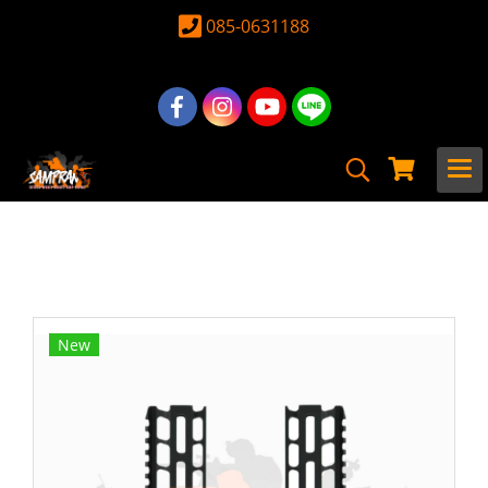
085-0631188
หน้าแรก
สินค้าทั้งหมด
อุปกรณ์ อะไหล่
อะไหล่ ปืนยาวไฟฟ้าภายนอก
รางหน้า
รางหน้า 10นิ้ว RADIAN Handguard M-LOK
New