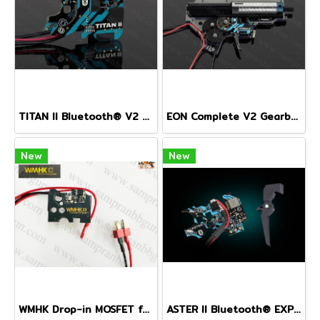
TITAN II Bluetooth® V2 gearbox drop-in ETU FCU mosfet AEG HPA
EON Complete V2 Gearbox with TITAN II Bluetooth®
New
New
WMHK Drop-in MOSFET for v.2 Gearbox
ASTER II Bluetooth® EXPERT for V2 GB + Adjustable Quantum Trigger 2