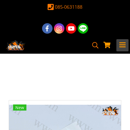
085-0631188
หน้าแรก
สินค้าทั้งหมด
อุปกรณ์ อะไหล่
อะไหล่ ปืนยาวไฟฟ้าภายใน
ชุดไฟ & FET & ปลั๊ก
FET BLACK CAT วงจร MOSFET ช่วยรักษา
หน้าคอนแทคจากการสปาร์คไฟฟ้า
New