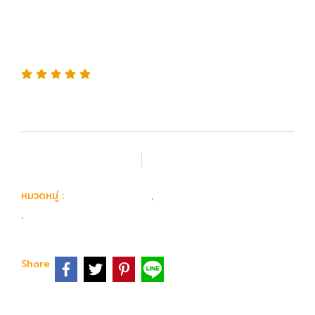
MOSFET ช่วยรักษาหน้า
คอนแทคจากการสปาร์คไฟฟ้า
เพิ่มรายการโปรด
เปรียบเทียบ
อุปกรณ์ อะไหล่
อะไหล่ ปืนยาวไฟฟ้าภายใน
หมวดหมู่ :
,
ชุดไฟ & FET & ปลั๊ก
,
Share