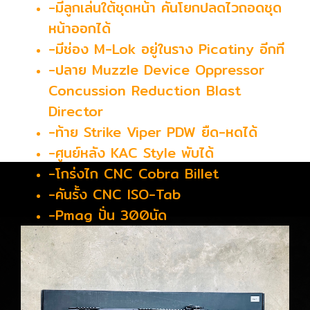
-มีลูกเล่นใต้ชุดหน้า คันโยกปลดไวถอดชุด
หน้าออกได้
-มีช่อง M-Lok อยู่ในราง Picatiny อีกที
-ปลาย Muzzle Device Oppressor
Concussion Reduction Blast
Director
-ท้าย Strike Viper PDW ยืด-หดได้
-ศูนย์หลัง KAC Style พับได้
-โกร่งไก CNC Cobra Billet
-คันรั้ง CNC ISO-Tab
-Pmag ปั่น 300นัด