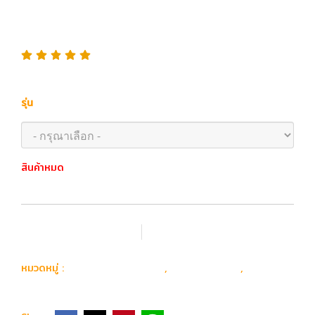
Gridlok 11 PDW บอดี้โลหะ
Gen 2
รุ่น
สินค้าหมด
เพิ่มรายการโปรด
เปรียบเทียบ
ปืน Airsoft Gun
ปืนยาวไฟฟ้า
E&C
หมวดหมู่ :
,
,