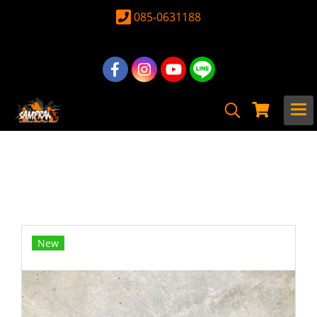
085-0631188
หน้าแรก
สินค้าทั้งหมด
ปืน Airsoft Gun
ปืนยาวไฟฟ้า
E&C
E&C-338 S2 BK Strike Gridlok 11 PDW
บอดี้โลหะ Gen 2
New