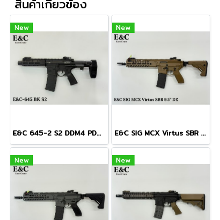
สินค้าเกี่ยวข้อง
New
New
E&C 645-2 S2 DDM4 PDW AEG
E&C SIG MCX Virtus SBR 9.5" สีทราย บอดี้โลหะ Gen 2 (QD 2.0)
New
New