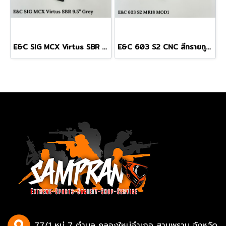
E&C SIG MCX Virtus SBR 9.5" สีเทา บอดี้โลหะ Gen 2 (QD 2.0)
E&C 603 S2 CNC สีทรายทูโทน MK18 MOD1 บอดี้โลหะ Gen 2
77/1 หมู่ 7 ตำบล คลองใหม่อำเภอ สามพราน จังหวัด