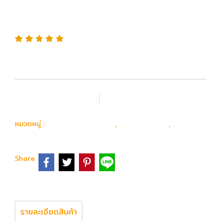
CQB MOD2 M-Lok 10.75"
บอดี้โลหะ Gen 2
เพิ่มรายการโปรด
เปรียบเทียบ
ปืน Airsoft Gun
ปืนยาวไฟฟ้า
E&C
หมวดหมู่ :
,
,
Share
รายละเอียดสินค้า