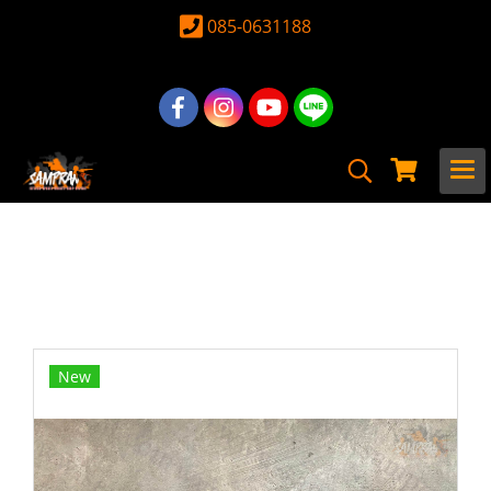
085-0631188
หน้าแรก
สินค้าทั้งหมด
ปืน Airsoft Gun
ปืนยาวไฟฟ้า
E&C
E&C-313-1 S2 SR16 E3 CQB MOD2 M-
Lok 10.75" บอดี้โลหะ Gen 2
New