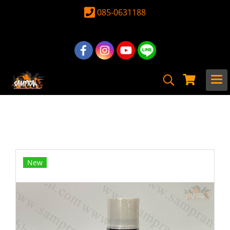
085-0631188
หน้าแรก
สินค้าทั้งหมด
อุปกรณ์ อะไหล่
ลูกกระสุน & แก๊ส & ซิลิโคน
ซิลิโคน
Silicone Spray Man ขนาด 70ml
New