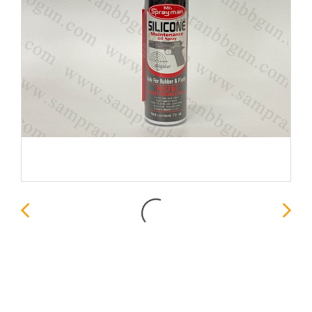
Silicone Spray Man ขนาด
70ml