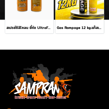
สเปรย์ซิลิโคลน ยี่ห้อ UltraForce 180 ml(Silicone Oiln)
Gas Rampage 12 kg.แก๊สเหลือง ฝาดำ