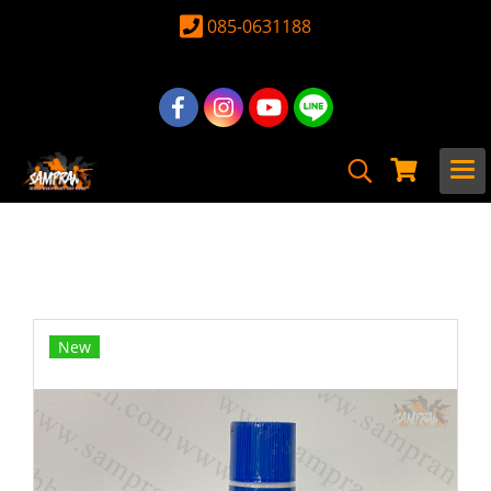
085-0631188
หน้าแรก
สินค้าทั้งหมด
อุปกรณ์ อะไหล่
ลูกกระสุน & แก๊ส & ซิลิโคน
ซิลิโคน
Silicone Auto Boy 689 ขนาด 70ml
New