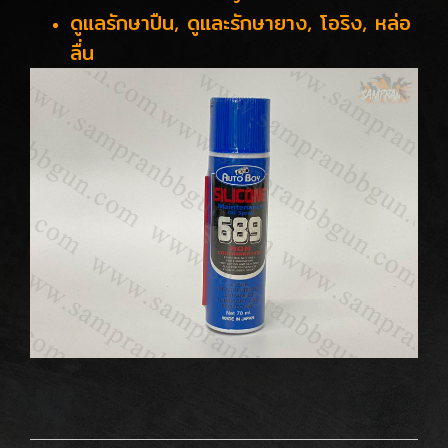
ดูแลรักษาปืน, ดูและรักษายาง, โอริง, หล่อ
ลื่น