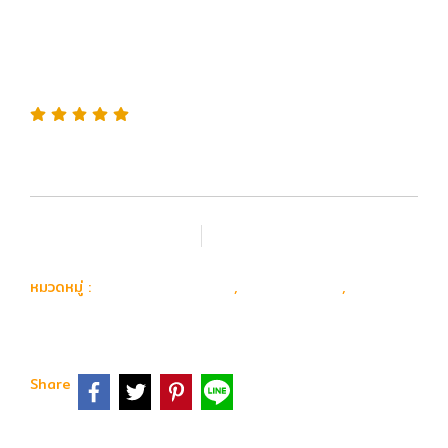
BLUE EDGE 2.0 M4 Blue
Edition (มาพร้อมระบบ GATE
ASTER)
เพิ่มรายการโปรด
เปรียบเทียบ
ปืน Airsoft Gun
ปืนยาวไฟฟ้า
หมวดหมู่ :
,
,
Specna Arms
Share