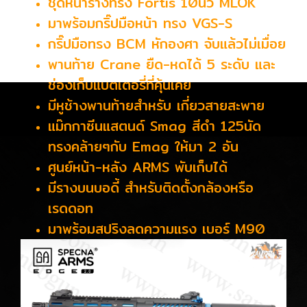
ชุดหน้ารางทรง Fortis 10นิ้ว MLOK
มาพร้อมกริ๊ปมือหน้า ทรง VGS-S
กริ๊ปมือทรง BCM หักองศา จับแล้วไม่เมื่อย
พานท้าย Crane ยืด-หดได้ 5 ระดับ และ
ช่องเก็บแบตเตอรี่ที่คุ้นเคย
มีหูช้างพานท้ายสำหรับ เกี่ยวสายสะพาย
แม๊กกาซีนแสตนด์ Smag สีดำ 125นัด
ทรงคล้ายๆกับ Emag ให้มา 2 อัน
ศูนย์หน้า-หลัง ARMS พับเก็บได้
มีรางบนบอดี้ สำหรับติดตั้งกล้องหรือ
เรดดอท
มาพร้อมสปริงลดความแรง เบอร์ M90