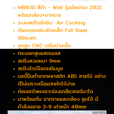
MB03D สีดำ - Well รุ่นอัพเกรด 2021
พร้อมกล้อง+ขาทราย
ระบบสปริงชักยิง Air Cocking
อัพเกรดกล่องไกเหล็ก Full Steel
90องศา
ลูกสูบ CNC เสริมบ่าเหล็ก
กระบอกสูบแสตนเลส
สปริงลวดหนา 9mm
สปริงไกด์ร๊อดเสริมบูช
บอดี้ปืนทำจากพลาสติก ABS ลายไม้ อย่าง
ดีไม่เปราะหรือแตกหักได้ง่าย
ท่อนอกโลหะเซาะร่องเกลียวทอร์นาโด
มาพร้อมกับ ขาทรายและกล้อง ซูมได้ มี
กำลังขยาย 3-9 เท่าหน้า 40mm