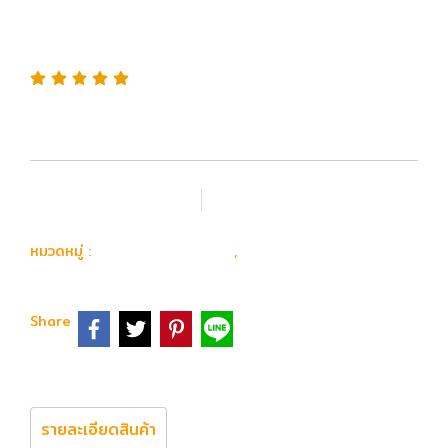
อัพเกรด 2021 พร้อม
กล้อง+ขาทราย
เพิ่มรายการโปรด
เปรียบเทียบ
ปืน Airsoft Gun
Sniper Rifle
หมวดหมู่ :
,
Share
รายละเอียดสินค้า