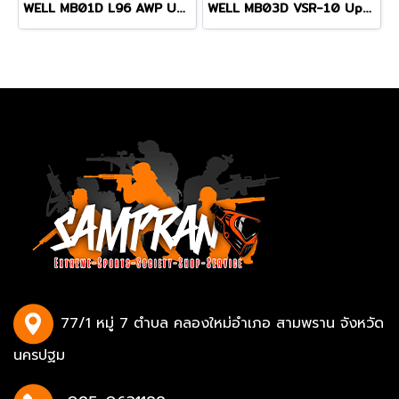
WELL MB01D L96 AWP Upgrade สีดำ พร้อมกล้อง+ขาทราย
WELL MB03D VSR-10 Upgrade 2025 NEW GEN สีดำ พร้อมกล้อง+ขาทราย
77/1 หมู่ 7 ตำบล คลองใหม่อำเภอ สามพราน จังหวัด
นครปฐม