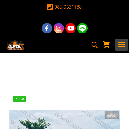
085-0631188
หน้าแรก
สินค้าทั้งหมด
ปืน Airsoft Gun
Sniper Rifle
MB03D สีดำ - Well รุ่นอัพเกรด 2021 พร้อม
กล้อง+ขาทราย
New