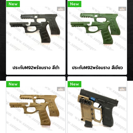
New
New
ประกับM92พร้อมราง สีดำ
ประกับM92พร้อมราง สีเขียว
New
New