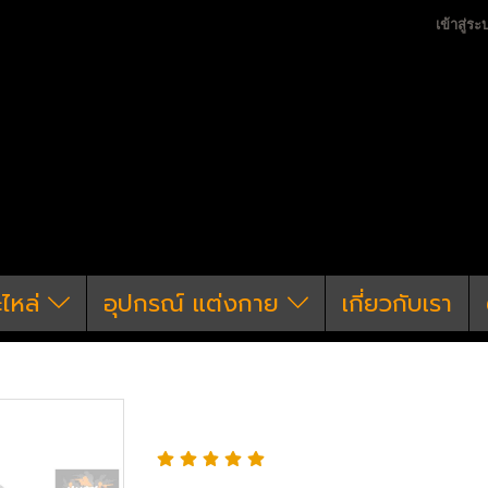
เข้าสู่ระ
ะไหล่
อุปกรณ์ แต่งกาย
เกี่ยวกับเรา
าย
ซองปืน & ซองแม็ก
ซองแม็กกาซีน Black Hawk 
ซองแม็กกาซีน Black 