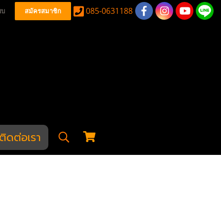
085-0631188
บบ
สมัครสมาชิก
ติดต่อเรา
า
ปร่า