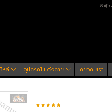
เข้าสู่ระ
ะไหล่
อุปกรณ์ แต่งกาย
เกี่ยวกับเรา
าย
สายสะพายปืน & เข็มขัด
เข็มขัดยุทธวิธี รุ่น หัวคอปร่
เข็มขัดยุทธวิธี รุ่น หัวคอ