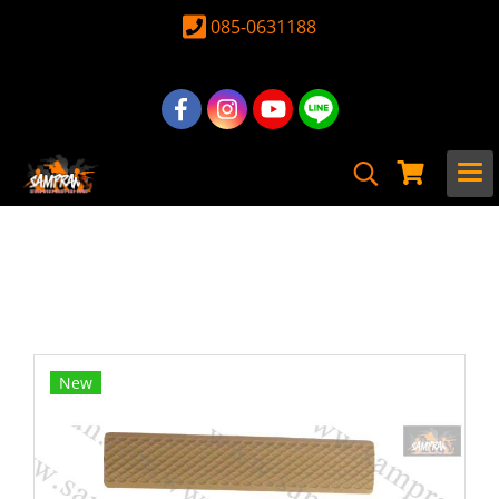
085-0631188
หน้าแรก
สินค้าทั้งหมด
อุปกรณ์ อะไหล่
อะไหล่ ปืนยาวไฟฟ้าภายนอก
ประกับราง Rail Covers
Rail Cover Keymod สีทราย
New