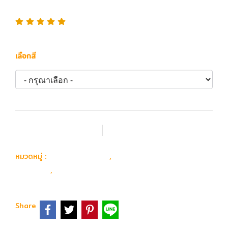
สำหรับแต่งสวยบอดี้
เลือกสี
เพิ่มรายการโปรด
เปรียบเทียบ
อุปกรณ์ อะไหล่
อะไหล่ ปืนยาวไฟฟ้า
หมวดหมู่ :
,
ภายนอก
ปรับโหมด & ปลดแม็ก & สลัก
,
Share