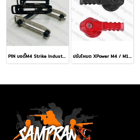
PIN บอดี้M4 Strike Industries (กระดูกหมา) แต่ง
ปรับโหมด XPower M4 / M16 ระบบไฟฟ้า