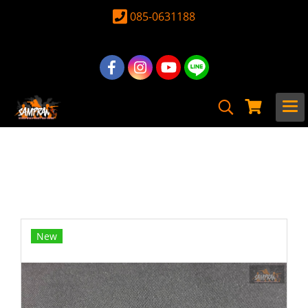
085-0631188
หน้าแรก
สินค้าทั้งหมด
อุปกรณ์ อะไหล่
อะไหล่ ปืนยาวไฟฟ้าภายนอก
ปรับโหมด & ปลดแม็ก & สลัก
กระดูกหมา PIN ชุดสลัก สำหรับแต่งสวยบอดี้
New