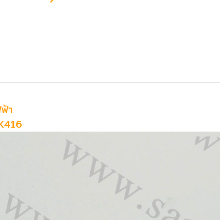
ฟ้า
HK416