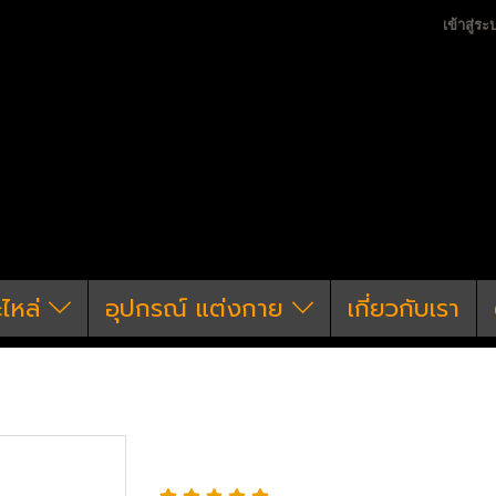
เข้าสู่ระ
ะไหล่
อุปกรณ์ แต่งกาย
เกี่ยวกับเรา
อะไหล่ ปืนยาวไฟฟ้าภายนอก
ปรับโหมด & ปลดแม็ก & 
สลักบอดี้ M4 Strike 