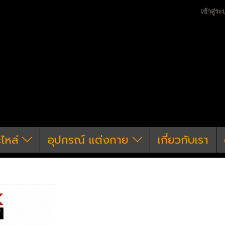
เข้าสู่ระ
ะไหล่
อุปกรณ์ แต่งกาย
เกี่ยวกับเรา
Battery & ที่ชาร์จ
Battery
แบตเตอรี่ Firefo
แบตเตอรี่ Firefox L
ปลั๊กเดิม