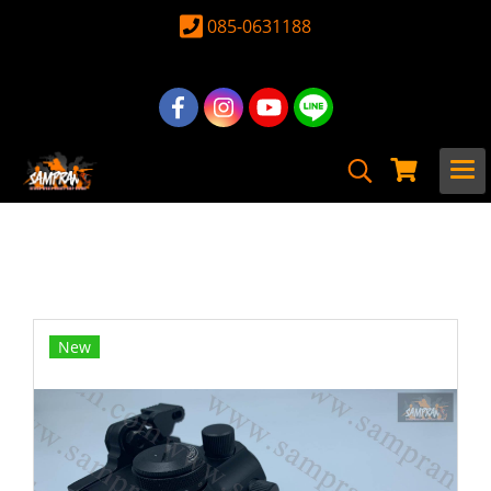
085-0631188
หน้าแรก
สินค้าทั้งหมด
อุปกรณ์ อะไหล่
Scope & Reddot
Reddot
อะคริลิคป้องกันจอดอท และกล้อง ดอทT1/T2
New