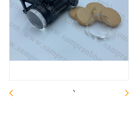
อะคริลิคป้องกันจอดอท และ
กล้อง ดอทT1/T2