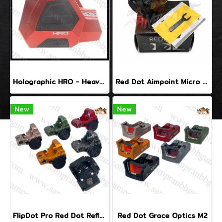
Holographic HRO - Heavy Recoil Optic
Red Dot Aimpoint Micro T2
New
New
FlipDot Pro Red Dot Reflex Optic
Red Dot Grace Optics M2