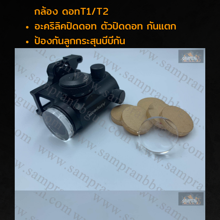
กล้อง ดอทT1/T2
อะคริลิคปิดดอท ตัวปิดดอท กันแตก
ป้องกันลูกกระสุนบีบีกัน