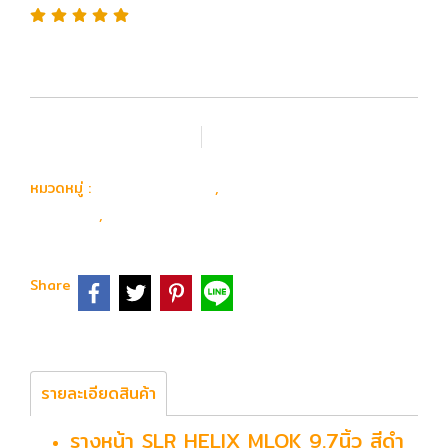
เพิ่มรายการโปรด
เปรียบเทียบ
อุปกรณ์ อะไหล่
อะไหล่ ปืนยาวไฟฟ้า
หมวดหมู่ :
,
ภายนอก
รางหน้า
,
Share
รายละเอียดสินค้า
รางหน้า SLR HELIX MLOK 9.7นิ้ว สีดำ