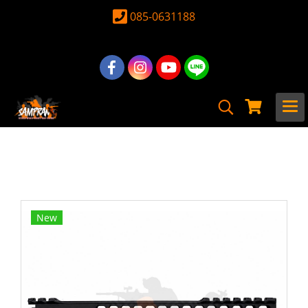
085-0631188
หน้าแรก
สินค้าทั้งหมด
อุปกรณ์ อะไหล่
อะไหล่ ปืนยาวไฟฟ้าภายนอก
รางหน้า
รางหน้า SLR HELIX MLOK 9.7นิ้ว สีดำ
New