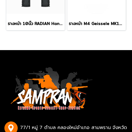
รางหน้า 10นิ้ว RADIAN Handguard M-LOK
รางหน้า M4 Geissele MK16 M-LOK 13.5" Super Modular Rail
77/1 หมู่ 7 ตำบล คลองใหม่อำเภอ สามพราน จังหวัด