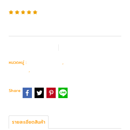
Lite M-Lok 12.5นิ้ว สีดำ
เพิ่มรายการโปรด
เปรียบเทียบ
อุปกรณ์ อะไหล่
อะไหล่ ปืนยาวไฟฟ้า
หมวดหมู่ :
,
ภายนอก
รางหน้า
,
Share
รายละเอียดสินค้า