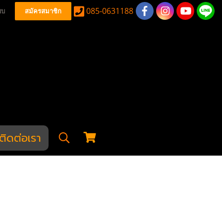
085-0631188
บบ
สมัครสมาชิก
ติดต่อเรา
lash & Adapter
ทราย