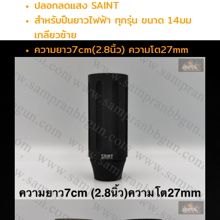
ปลอกลดแสง SAINT
สำหรับปืนยาวไฟฟ้า ทุกรุ่น ขนาด 14มม
เกลียวซ้าย
ความยาว7cm(2.8นิ้ว) ความโต27mm