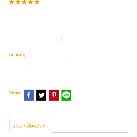
เพิ่มรายการโปรด
เปรียบเทียบ
อุปกรณ์ อะไหล่
อะไหล่ ปืนยาวไฟฟ้า
หมวดหมู่ :
,
ภายนอก
Silencer &Tracer & Flash &
,
Adapter
Share
รายละเอียดสินค้า