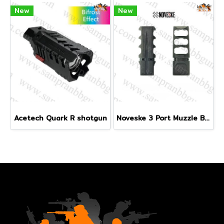
New
New
Acetech Quark R shotgun
Noveske 3 Port Muzzle Brake (เกลียว 14mm CCW)