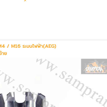
M4 / M16 ระบบไฟฟ้า(AEG)
ซ้าย