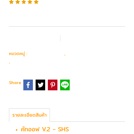
เพิ่มรายการโปรด
เปรียบเทียบ
อุปกรณ์ อะไหล่
อะไหล่ ปืนยาวไฟฟ้าภายใน
หมวดหมู่ :
,
คัตออฟ & Anti-Reversal
,
Share
รายละเอียดสินค้า
คัทออฟ V.2 - SHS