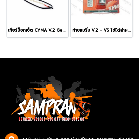
เกียร์บ็อกเซ็ต CYMA V.2 Gearbox With ECU Set
ท้ายแบริ่ง V.2 - VS ใช้ได้สำหรับเกียร์บ๊อก เวอร์ชั่น 2 เท่านั้น (M4,M16,HK416,MP5,)