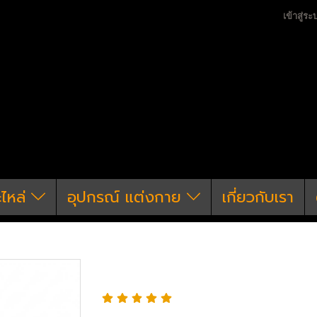
เข้าสู่ระ
ะไหล่
อุปกรณ์ แต่งกาย
เกี่ยวกับเรา
อะไหล่ ปืนยาวไฟฟ้าภายนอก
พานท้าย & แกนพานท้าย
ชุดแหวนแกนพานท้าย 