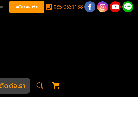
085-0631188
บบ
สมัครสมาชิก
ติดต่อเรา
ชุดแหวนแกนพานท้าย CNC M4 AEG
CNC M4 AEG