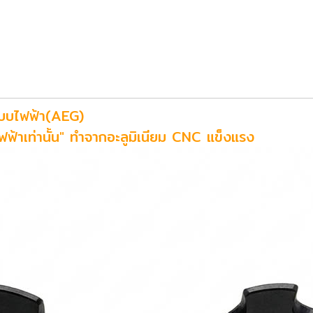
บบไฟฟ้า(AEG)
ฟฟ้าเท่านั้น" ทำจากอะลูมิเนียม CNC แข็งแรง