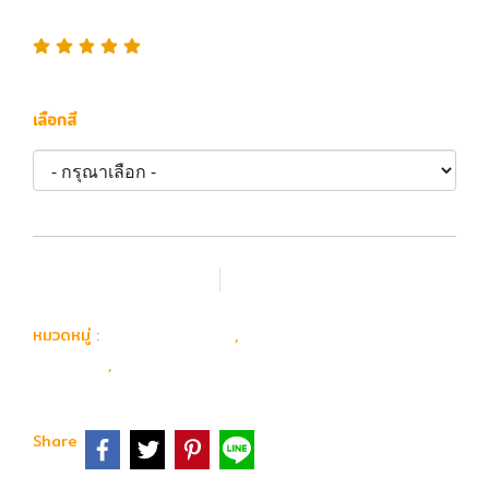
ท้าย M4 AEG
เลือกสี
เพิ่มรายการโปรด
เปรียบเทียบ
อุปกรณ์ อะไหล่
อะไหล่ ปืนยาวไฟฟ้า
หมวดหมู่ :
,
ภายนอก
พานท้าย & แกนพานท้าย
,
Share