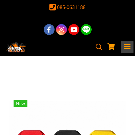
085-0631188
หน้าแรก
สินค้าทั้งหมด
อุปกรณ์ อะไหล่
อะไหล่ ปืนยาวไฟฟ้าภายนอก
พานท้าย & แกนพานท้าย
ท้ายดรอป Adapter ดรอปท้าย M4 AEG
New