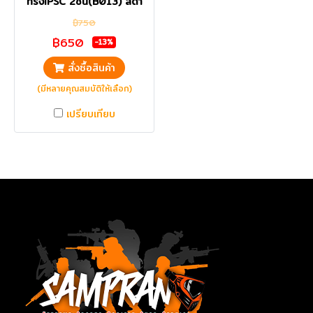
ทรงIPSC 2ชั้น(B013) สีดำ
฿750
฿650
-13%
สั่งซื้อสินค้า
(มีหลายคุณสมบัติให้เลือก)
เปรียบเทียบ